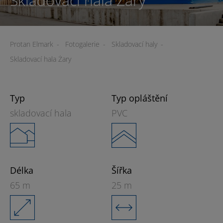
Skladovací hala Żary
Protan Elmark
-
Fotogalerie
-
Skladovací haly
-
Skladovací hala Żary
Typ
Typ opláštění
skladovací hala
PVC
Délka
Šířka
65 m
25 m