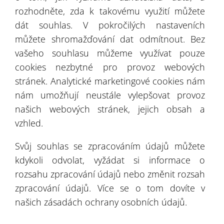
rozhodněte, zda k takovému využití můžete
dát souhlas. V pokročilých nastaveních
2
můžete shromažďování dat odmítnout. Bez
4
vašeho souhlasu můžeme využívat pouze
3
cookies nezbytné pro provoz webových
2
stránek. Analytické marketingové cookies nám
nám umožňují neustále vylepšovat provoz
3
2
2
našich webových stránek, jejich obsah a
3
vzhled.
Svůj souhlas se zpracováním údajů můžete
6
kdykoli odvolat, vyžádat si informace o
rozsahu zpracování údajů nebo změnit rozsah
Leaflet
| ©
OpenStreetMap
©
CartoDB
zpracování údajů. Více se o tom dovíte v
našich zásadách ochrany osobních údajů.
Doporučení