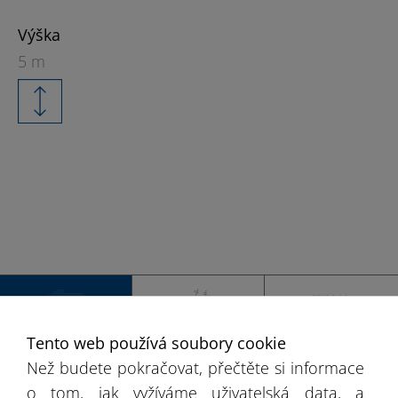
Výška
5 m
+
−
Tento web používá soubory cookie
ČESKÁ
EVROPA
SVĚT
Než budete pokračovat, přečtěte si informace
REPUBLIKA
o tom, jak vyžíváme uživatelská data, a