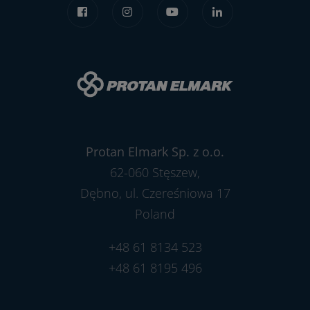
Protan Elmark Sp. z o.o.
62-060 Stęszew,
Dębno, ul. Czereśniowa 17
Poland
+48 61 8134 523
+48 61 8195 496