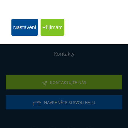
Nabídka
Fotogalerie
Nastavení
Přijímám
O firmě
Kontakty
KONTAKTUJTE NÁS
NAVRHNĚTE SI SVOU HALU